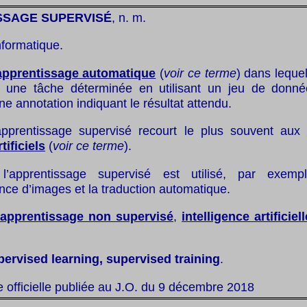
SSAGE SUPERVISÉ
, n. m.
nformatique.
apprentissage automatique
(
voir ce terme
) dans lequel
à une tâche déterminée en utilisant un jeu de donné
e annotation indiquant le résultat attendu.
apprentissage supervisé recourt le plus souvent aux
ificiels
(
voir ce terme
).
’apprentissage supervisé est utilisé, par exemp
ce d’images et la traduction automatique.
apprentissage non supervisé
,
intelligence artificiell
pervised learning, supervised training
.
te officielle publiée au J.O. du 9 décembre 2018