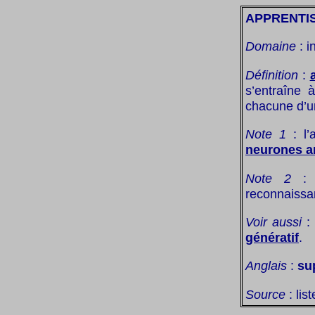
APPRENTI
Domaine
: i
Définition
:
s’entraîne 
chacune d’un
Note 1
: l’
neurones art
Note 2
: l
reconnaissan
Voir aussi
:
génératif
.
Anglais
:
su
Source
: lis