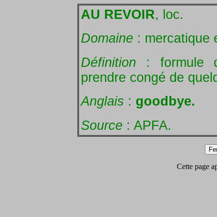
AU REVOIR
, loc.
Domaine
: mercatique e
Définition
: formule d
prendre congé de quelq
Anglais
:
goodbye.
Source
: APFA.
Cette page app