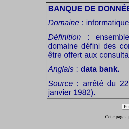
BANQUE DE DONNÉ
Domaine
: informatique
Définition
: ensemb
domaine défini des co
être offert aux consultat
Anglais
:
data bank.
Source
: arrêté du 2
janvier 1982).
Cette page app