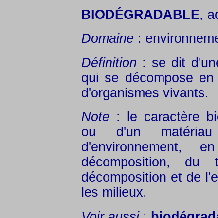
BIODÉGRADABLE
, a
Domaine
: environneme
Définition
: se dit d'u
qui se décompose en é
d'organismes vivants.
Note
: le caractère b
ou d'un matériau
d'environnement, 
décomposition, du 
décomposition et de l'
les milieux.
Voir aussi
:
biodégrada