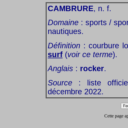
CAMBRURE
, n. f.
Domaine
: sports / spor
nautiques.
Définition
: courbure lo
surf
(
voir ce terme
).
Anglais
:
rocker
.
Source
: liste offic
décembre 2022.
Cette page app