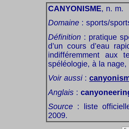
CANYONISME
, n. m.
Domaine
: sports/sport
Définition
: pratique spo
d’un cours d’eau rapi
indifféremment aux t
spéléologie, à la nage,
Voir aussi
:
canyonism
Anglais
:
canyoneerin
Source
: liste officie
2009.