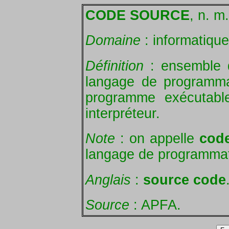
CODE SOURCE
, n. m.
Domaine
: informatique
Définition
: ensemble d
langage de programma
programme exécutabl
interpréteur.
Note
: on appelle
cod
langage de programmat
Anglais
:
source code
Source
: APFA.