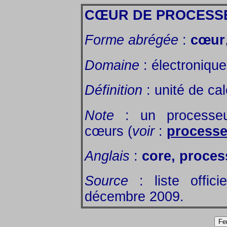
CŒUR DE PROCESS
Forme abrégée
:
cœur
Domaine
: électronique
Définition
: unité de ca
Note
: un processeur
cœurs (
voir
:
processe
Anglais
:
core, proces
Source
: liste offic
décembre 2009.