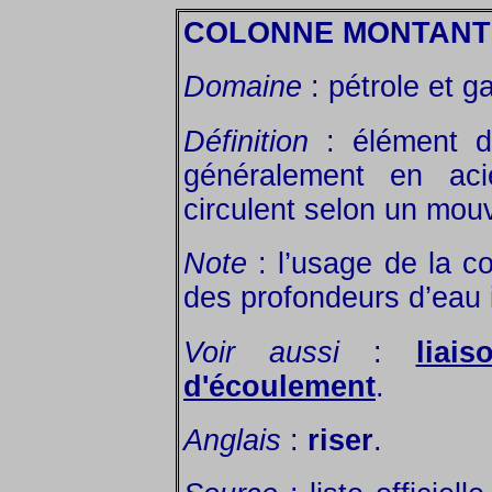
COLONNE MONTANT
Domaine
: pétrole et g
Définition
: élément de
généralement en acie
circulent selon un mo
Note
: l’usage de la c
des profondeurs d’eau 
Voir aussi
:
liai
d'écoulement
.
Anglais
:
riser
.