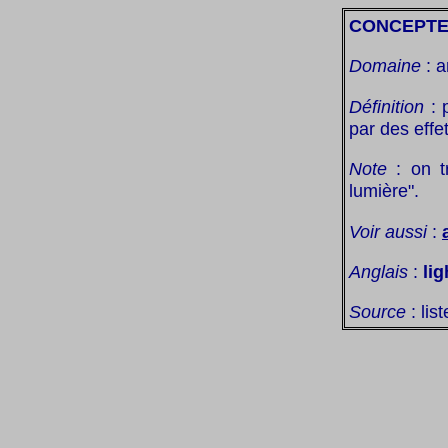
CONCEPTE
Domaine
: a
Définition
: 
par des effe
Note
: on tr
lumière".
Voir aussi
:
Anglais
:
lig
Source
: lis