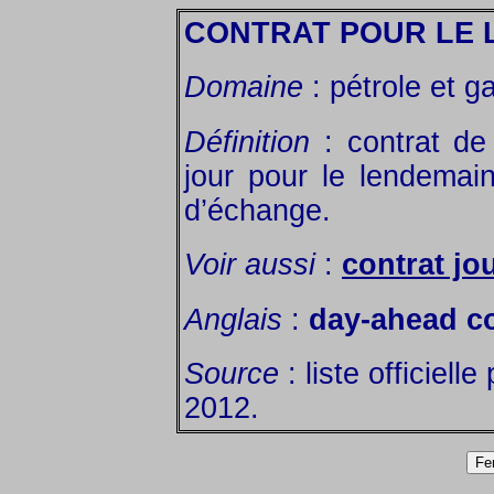
CONTRAT POUR LE 
Domaine
: pétrole et g
Définition
: contrat de
jour pour le lendemai
d’échange.
Voir aussi
:
contrat jo
Anglais
:
day-ahead co
Source
: liste officiell
2012.