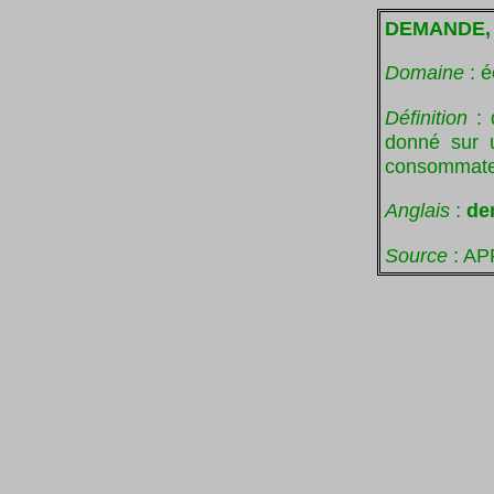
DEMANDE
Domaine
: é
Définition
: 
donné sur u
consommateu
Anglais
:
de
Source
: AP