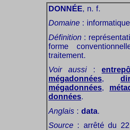
DONNÉE
, n. f.
Domaine
: informatique
Définition
: représentat
forme conventionnell
traitement.
Voir aussi
:
entrep
mégadonnées
,
d
mégadonnées
,
méta
données
.
Anglais
:
data
.
Source
: arrêté du 2