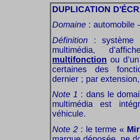
DUPLICATION D'ÉC
Domaine
: automobile 
Définition
: système q
multimédia, d’aff
multifonction
ou d’un 
certaines des fonct
dernier ; par extension,
Note 1
: dans le domain
multimédia est inté
véhicule.
Note 2
: le terme «
Mir
marque déposée, ne doit