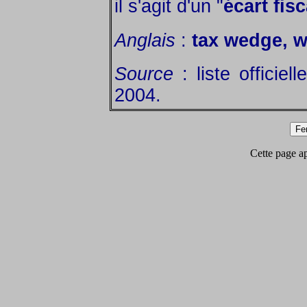
il s'agit d'un "
écart fisc
Anglais
:
tax wedge, 
Source
: liste officie
2004.
Cette page app