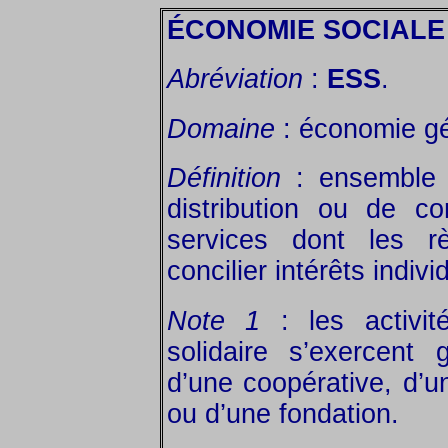
ÉCONOMIE SOCIALE 
Abréviation
:
ESS
.
Domaine
: économie gé
Définition
: ensemble d
distribution ou de c
services dont les r
concilier intérêts individ
Note 1
: les activit
solidaire s’exercent
d’une coopérative, d’u
ou d’une fondation.