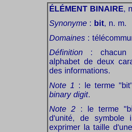
ÉLÉMENT BINAIRE
, 
Synonyme
:
bit
, n. m.
Domaines
: télécommun
Définition
: chacun d
alphabet de deux cara
des informations.
Note 1
: le terme "bit
binary digit
.
Note 2
: le terme "b
d'unité, de symbole 
exprimer la taille d'un