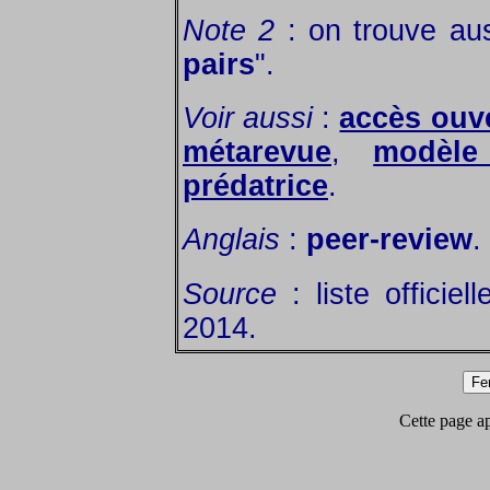
Note 2
: on trouve aus
pairs
".
Voir aussi
:
accès ouve
métarevue
,
modèle 
prédatrice
.
Anglais
:
peer-review
.
Source
: liste officiel
2014.
Cette page app