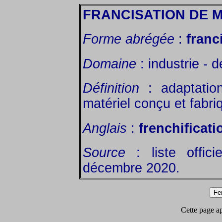
FRANCISATION DE 
Forme abrégée
:
franc
Domaine
: industrie - 
Définition
: adaptatio
matériel conçu et fabr
Anglais
:
frenchificati
Source
: liste offic
décembre 2020.
Cette page app