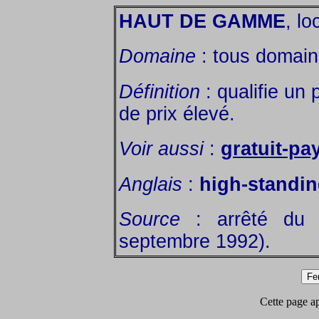
HAUT DE GAMME
, lo
Domaine
: tous domain
Définition
: qualifie un 
de prix élevé.
Voir aussi
:
gratuit-pa
Anglais
:
high-standi
Source
: arrêté du 
septembre 1992).
Cette page app