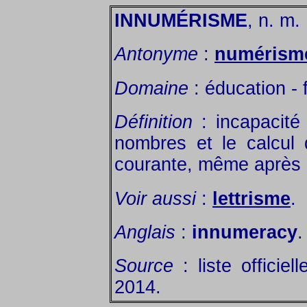
INNUMÉRISME
, n. m.
Antonyme
:
numérism
Domaine
: éducation - 
Définition
: incapacité
nombres et le calcul 
courante, même après 
Voir aussi
:
lettrisme
.
Anglais
:
innumeracy
.
Source
: liste officiel
2014.