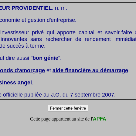
EUR PROVIDENTIEL
, n. m.
conomie et gestion d'entreprise.
investisseur privé qui apporte capital et savoir-faire
s innovantes sans rechercher de rendement immédia
 de succès à terme.
ut dire aussi "
bon génie
".
fonds d'amorçage
et
aide financière au démarrage
.
siness angel
.
te officielle publiée au J.O. du 7 septembre 2007.
Cette page appartient au site de l'
APFA