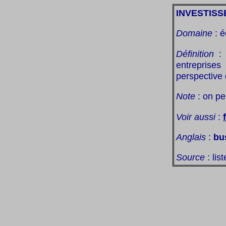
INVESTISS
Domaine
: é
Définition
: 
entreprise
perspective
Note
: on pe
Voir aussi
:
Anglais
:
bu
Source
: lis