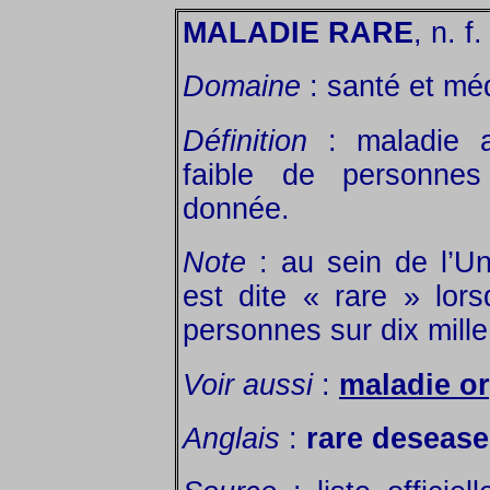
MALADIE RARE
, n. f.
Domaine
: santé et mé
Définition
: maladie af
faible de personnes
donnée.
Note
: au sein de l’U
est dite « rare » lors
personnes sur dix mille
Voir aussi
:
maladie o
Anglais
:
rare desease