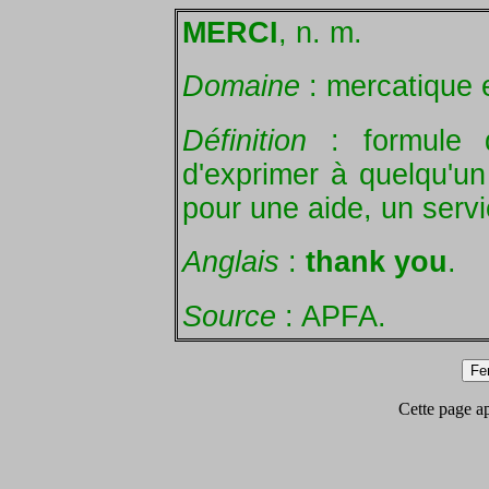
MERCI
, n. m.
Domaine
: mercatique e
Définition
: formule d
d'exprimer à quelqu'un
pour une aide, un servi
Anglais
:
thank you
.
Source
: APFA.
Cette page app