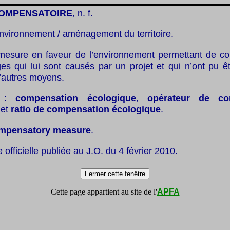
OMPENSATOIRE
, n. f.
nvironnement / aménagement du territoire.
mesure en faveur de l’environnement permettant de co
s qui lui sont causés par un projet et qui n’ont pu êt
d’autres moyens.
:
compensation écologique
,
opérateur de co
et
ratio de compensation écologique
.
mpensatory measure
.
te officielle publiée au J.O. du 4 février 2010.
Cette page appartient au site de l'
APFA