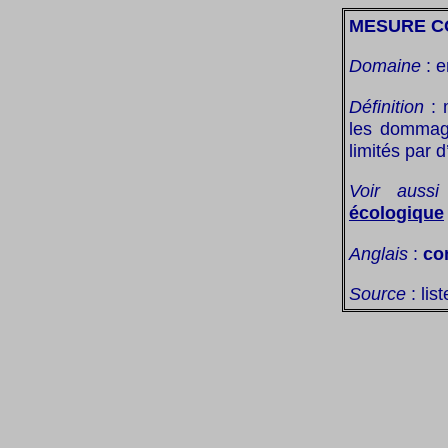
MESURE C
Domaine
: e
Définition
: 
les dommage
limités par 
Voir aussi
écologique
Anglais
:
co
Source
: lis