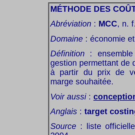
MÉTHODE DES COÛT
Abréviation
:
MCC
, n. f
Domaine
: économie et 
Définition
: ensemble 
gestion permettant de d
à partir du prix de v
marge souhaitée.
Voir aussi
:
conception
Anglais
:
target costin
Source
: liste officie