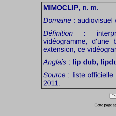
MIMOCLIP
, n. m.
Domaine
: audiovisuel 
Définition
: interpr
vidéogramme, d’une b
extension, ce vidéogr
Anglais
:
lip dub, lipd
Source
: liste officiel
2011.
Cette page app