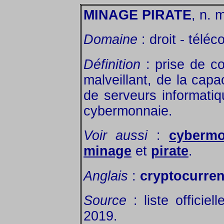
MINAGE PIRATE
, n. 
Domaine
: droit - télé
Définition
: prise de co
malveillant, de la capa
de serveurs informati
cybermonnaie.
Voir aussi
:
cybermo
minage
et
pirate
.
Anglais
:
cryptocurren
Source
: liste officie
2019.