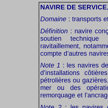
NAVIRE DE SERVICE
Domaine
: transports et
Définition
: navire conç
soutien techniqu
ravitaillement, notamme
compte d’autres navires
Note 1
: les navires de
d’installations côtiè
pétrolières ou gazières
mer ou des opératio
remorquage et l’ancrag
Note 2
: les navires 