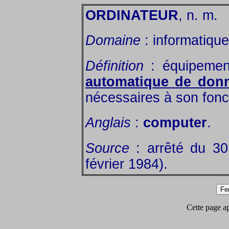
ORDINATEUR
, n. m.
Domaine
: informatique
Définition
: équipemen
automatique de don
nécessaires à son fon
Anglais
:
computer
.
Source
: arrêté du 3
février 1984).
Cette page app