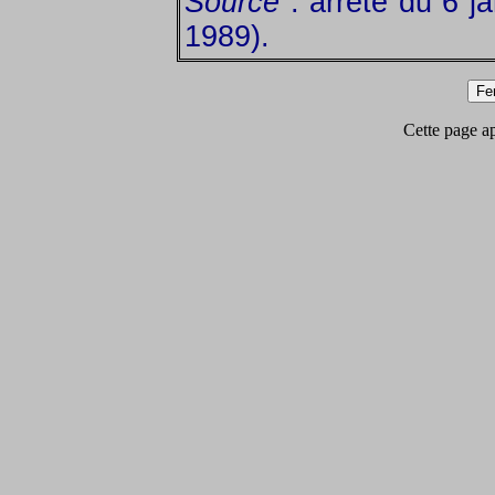
Source
: arrêté du 6 ja
1989).
Cette page app