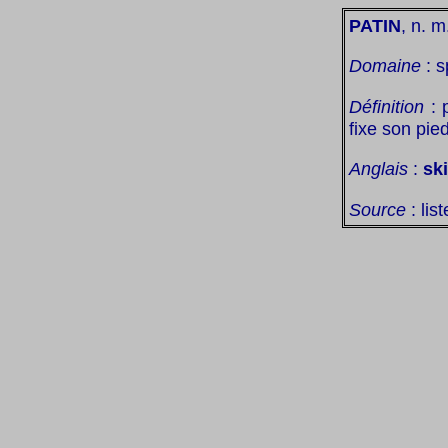
PATIN
, n. m
Domaine
: s
Définition
: 
fixe son pied
Anglais
:
ski
Source
: lis