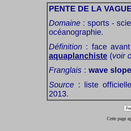
PENTE DE LA VAGU
Domaine
: sports - sci
océanographie.
Définition
: face avant
aquaplanchiste
(
voir 
Franglais
:
wave slop
Source
: liste officie
2013.
Cette page app