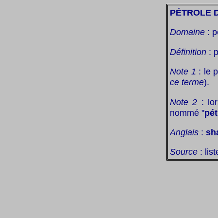
PÉTROLE 
Domaine
: p
Définition
: p
Note 1
: le 
ce terme
).
Note 2
: lor
nommé "
pét
Anglais
:
sha
Source
: lis