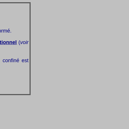
formé.
tionnel
(
voir
 confiné est