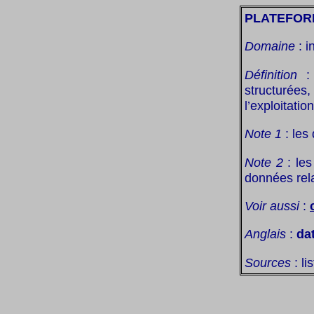
PLATEFOR
Domaine
: i
Définition
: 
structurées
l’exploitatio
Note 1
: les
Note 2
: les
données rela
Voir aussi
:
Anglais
:
da
Sources
: li