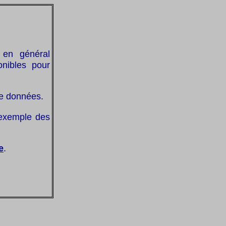
, en général
onibles pour
de données.
 exemple des
e
.