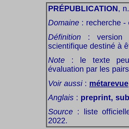
PRÉPUBLICATION
, n.
Domaine
: recherche - é
Définition
: version m
scientifique destiné à ê
Note
: le texte peu
évaluation par les pairs
Voir aussi
:
métarevue
Anglais
:
preprint, su
Source
: liste officie
2022.