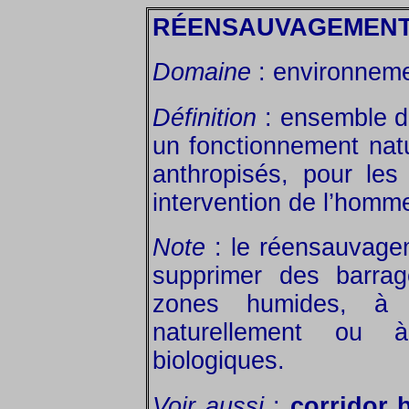
RÉENSAUVAGEMEN
Domaine
: environneme
Définition
: ensemble de
un fonctionnement nat
anthropisés, pour les
intervention de l’homm
Note
: le réensauvagem
supprimer des barrag
zones humides, à l
naturellement ou à
biologiques.
Voir aussi
:
corridor 