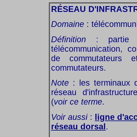
RÉSEAU D'INFRAST
Domaine
: télécommuni
Définition
: partie c
télécommunication, co
de commutateurs e
commutateurs.
Note
: les terminaux d
réseau d'infrastruct
(
voir ce terme
.
Voir aussi
:
ligne d'ac
réseau dorsal
.