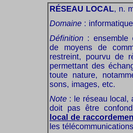
RÉSEAU LOCAL
, n. 
Domaine
: informatique
Définition
: ensemble c
de moyens de commun
restreint, pourvu de r
permettant des échang
toute nature, notamm
sons, images, etc.
Note
: le réseau local, 
doit pas être confon
local de raccordemen
les télécommunications