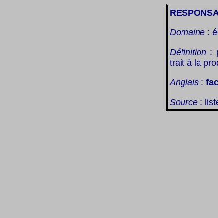
RESPONSA
Domaine
: 
Définition
:
trait à la pr
Anglais
:
fac
Source
: lis