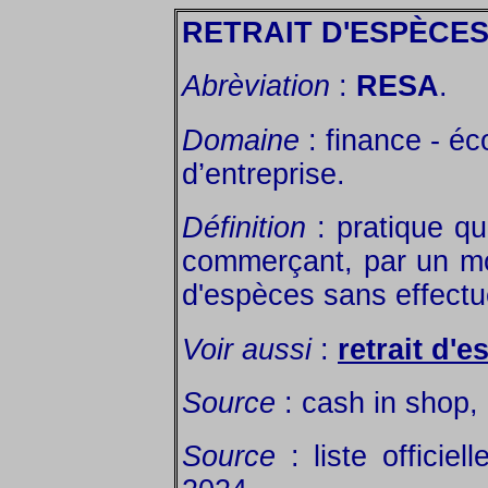
RETRAIT D'ESPÈCE
Abrèviation
:
RESA
.
Domaine
: finance - éc
d’entreprise.
Définition
: pratique qu
commerçant, par un moy
d'espèces sans effectu
Voir aussi
:
retrait d'e
Source
: cash in shop,
Source
: liste officie