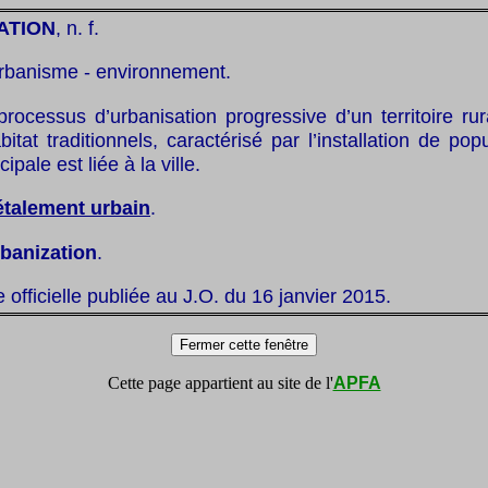
ATION
, n. f.
rbanisme - environnement.
processus d’urbanisation progressive d’un territoire ru
itat traditionnels, caractérisé par l’installation de pop
ncipale est liée à la ville.
étalement urbain
.
rbanization
.
te officielle publiée au J.O. du 16 janvier 2015.
Cette page appartient au site de l'
APFA