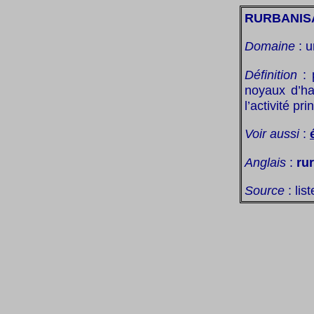
RURBANIS
Domaine
: u
Définition
: 
noyaux d’hab
l’activité pri
Voir aussi
:
Anglais
:
ru
Source
: lis