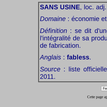
SANS USINE
, loc. adj.
Domaine
: économie et 
Définition
: se dit d'un
l'intégralité de sa pro
de fabrication.
Anglais
:
fabless
.
Source
: liste officie
2011.
Cette page app