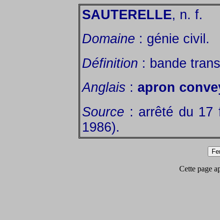
SAUTERELLE
, n. f.
Domaine
: génie civil.
Définition
: bande trans
Anglais
:
apron conve
Source
: arrêté du 17 
1986).
Cette page app