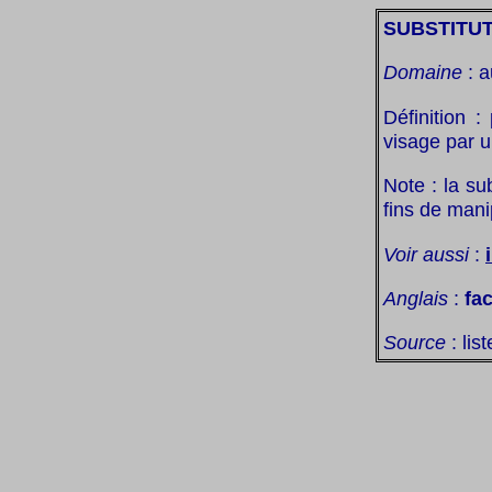
SUBSTITUT
Domaine
: a
Définition 
visage par u
Note : la su
fins de mani
Voir aussi
:
Anglais
:
fa
Source
: lis