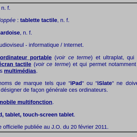
,
n. f.
loppée
:
tablette tactile
, n. f.
:
ardoise
, n. f.
udioviseul - informatique / Internet.
ordinateur portable
(
voir ce terme
) et ultraplat, qu
écran tactile
(
voir ce terme
) et qui permet notamment
us
multimédias
.
noms de marque tels que "
iPad
" ou "
iSlate
" ne doiv
r désigner de façon générale ces ordinateurs.
mobile multifonction
.
, tablet, touch-screen tablet
.
te officielle publiée au J.O. du 20 février 2011.