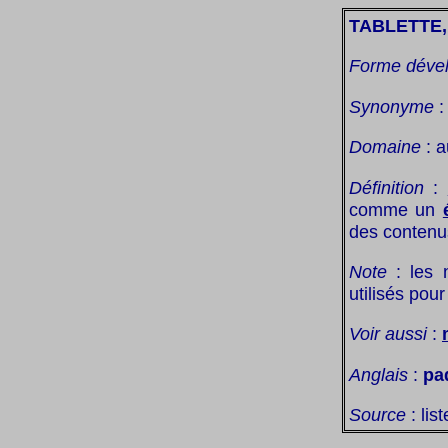
TABLETTE
Forme déve
Synonyme
Domaine
: a
Définition
:
comme un
des conten
Note
: les 
utilisés pou
Voir aussi
:
Anglais
:
pad
Source
: lis