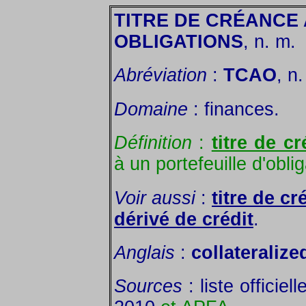
TITRE DE CRÉANCE
OBLIGATIONS
, n. m.
Abréviation
:
TCAO
, n
Domaine
: finances.
Définition
:
titre de c
à un portefeuille d'obli
Voir aussi
:
titre de c
dérivé de crédit
.
Anglais
:
collateraliz
Sources
: liste officie