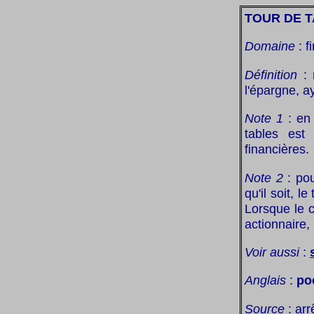
TOUR DE 
Domaine
: f
Définition
: 
l'épargne, a
Note 1
: en 
tables est
financières.
Note 2
: pou
qu'il soit, 
Lorsque le 
actionnaire, 
Voir aussi
:
Anglais
:
po
Source
: arr