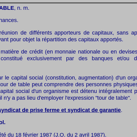
TABLE
, n. m.
inances.
réunion de différents apporteurs de capitaux, sans ap
yant pour objet la répartition des capitaux apportés.
matière de crédit (en monnaie nationale ou en devises)
 constitué exclusivement par des banques et/ou d
r le capital social (constitution, augmentation) d'un or
le tour de table peut comprendre des personnes physique
capital social d'un organisme est détenu intégralement
il n'y a pas lieu d'employer l'expression "tour de table".
syndicat de prise ferme et syndicat de garantie
.
ol.
êté du 18 février 1987 (J.O. du 2 avril 1987).