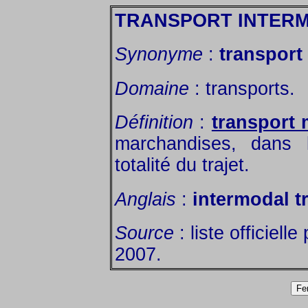
TRANSPORT INTER
Synonyme
:
transport
Domaine
: transports.
Définition
:
transport 
marchandises, dans 
totalité du trajet.
Anglais
:
intermodal t
Source
: liste officiell
2007.