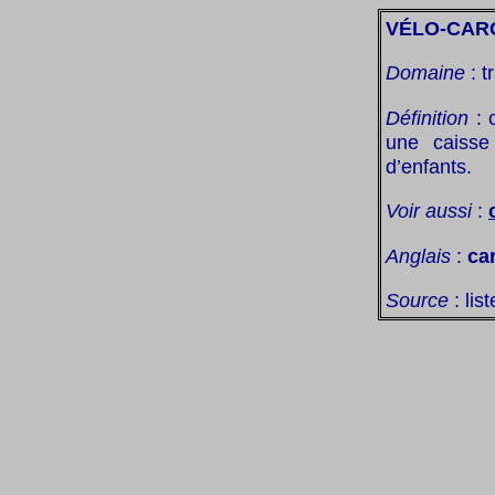
VÉLO-CAR
Domaine
: t
Définition
: 
une caisse
d’enfants.
Voir aussi
:
Anglais
:
ca
Source
: lis